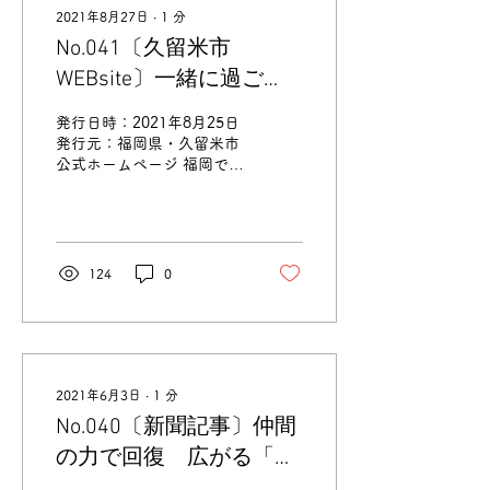
2021年8月27日
∙
1
分
No.041〔久留米市
WEBsite〕一緒に過ご
す。ただ、それだけ
発行日時：2021年8月25日
発行元：福岡県・久留米市
公式ホームページ 福岡でピ
アスタッフとして長く働か
れている磯田さんが、久留
米市が作っているサイトに
掲載されています。 みんな
でぜひ読んでみよう！ 記事
124
0
はこちらから→...
2021年6月3日
∙
1
分
No.040〔新聞記事〕仲間
の力で回復 広がる「ピ
アサポート」