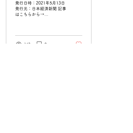
発行日時：2021年5月13日
発行元：日本経済新聞 記事
はこちらから→
https://www.nikkei.com/article/DGXZQOUE080WY0Y1A500
142
0
2021年2月14日
∙
1
分
No.039〔新聞記事〕ピア
サポ加算に経過措置
発行日時：2021年2月8日
発行元：福祉新聞 記事はこ
ちらから→
https://drive.google.com/file/d/1enTmqBvJtr8GQuyyL6_AR
usp=sharing ※福祉新聞さ