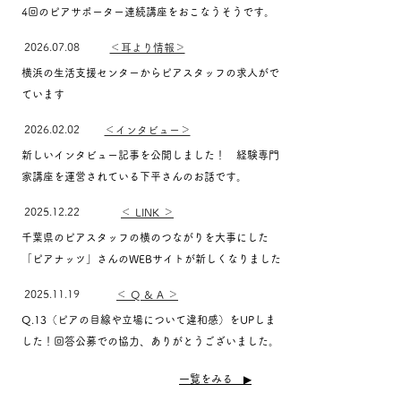
4回のピアサポーター連続講座をおこなうそうです。
​2026.07.08
＜耳より情報＞
​横浜の生活支援センターからピアスタッフの求人がで
ています
​2026.02.02
＜インタビュー＞
新しいインタビュー記事を公開しました！ 経験専門
家講座を運営されている下平さんのお話です。
​2025.12.22
＜ LINK ＞
​千葉県のピアスタッフの横のつながりを大事にした
「ピアナッツ」さんのWEBサイトが新しくなりました
​2025.11.19
＜ Q & A ＞
Q.13（ピアの目線や立場について違和感）をUPしま
した！回答公募での協力、ありがとうございました。
​一覧をみる ▶