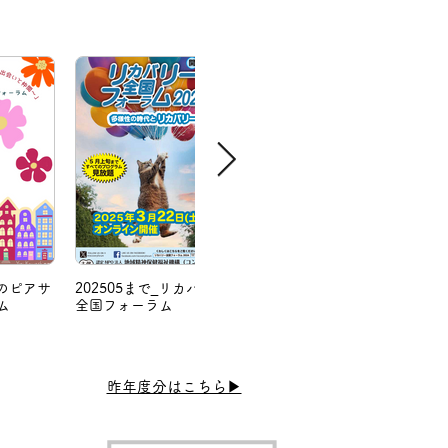
ろのピアサ
202505まで_リカバリー
ム
全国フォーラム
​昨年度分はこちら▶