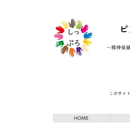
ピ
​～精神
​このサイ
HOME