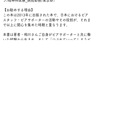
フ/精神科医療_病院勤務/東京都）
【お勧めする理由】
この本は2013年に出版された本で、日本におけるピア
スタッフ・ピアサポーターの活動やその役割が、それま
で以上に関心を集めた時期と重なります。
本書は
​著者・相川さんご自身がピアサポーターと共に働
いた経験から生まれ、そして「つぶれていってしまうピ
アサポーターをこれ以上生まないためにも」
（本書のは
という想いをベースに書かれています。精
じめにより）
神障害当事者の力を信じ、
当事者の声に長く耳を傾け続
けてこられた相川さんの優しく、そして非常にわかりや
すい言葉で綴られた本書は近年の精神保健領域で関心を
寄せられているピアサポート・ピアスタッフ・ピアサポ
ーターについて理解するはじめの一歩にぴったりの本。
私自身、ピアスタッフ・ピアサポーターとして働くとき
「一体、自分の働きは何なのだろう。経験を活かして働
くというけれど自分はその働きが出来ているんだろう
か…」と迷い悩むことがしばしばあります。そのような
時に本書を開き、ページをめくるなかで原点となる自分
自身のピアサポート体験を思い返し、身の回りで起きて
いる事柄（その時々の悩みなど）を整理する助けになっ
ています。
​手元に置いておき、迷った時・考えがグルグルとしてし