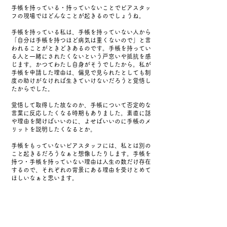
手帳を持っている・持っていないことでピアスタッ
フの現場ではどんなことが起きるのでしょうね。
手帳を持っている私は、手帳を持っていない人から
「自分は手帳を持つほど病気は重くないので」と言
われることがときどきあるのです。手帳を持ってい
る人と一緒にされたくないという戸窓いや抵抗を感
じます。かつてわたし自身がそうでしたから。私が
手帳を申請した理由は、偏見で見られたとしても制
度の助けがなければ生きていけないだろうと覚悟し
たからでした。
覚悟して取得した故なのか、手帳について否定的な
言葉に反応したくなる時期もありました。素直に話
や理由を聞けばいいのに、よせばいいのに手帳のメ
リットを説明したくなるとか。
手帳をもっていないピアスタッフには、私とは別の
こと起きるだろうなぁと想像したりします。手帳を
持つ・手帳を持っていない理由は人生の数だけ存在
するので、それぞれの背景にある理由を受けとめて
ほしいなぁと思います。