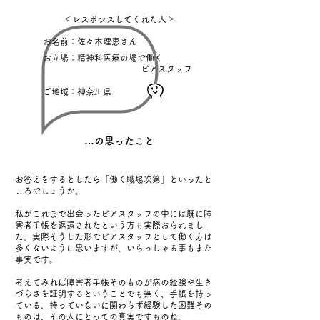
＜レスポンスしてくれた人＞
お名前：佐々木理恵さん
お立場：精神科医療の場で働く
ピアスタッフ
ご地域：神奈川県
​…の思ったこと
お答えをするとしたら「働く職場次第」といったと
ころでしょうか。
私がこれまで出会ったピアスタッフの中には既に障
害者手帳を返還されたという方も実際おられまし
た。実際そうした形でピアスタッフとして働く方は
多くないように思いますが、いらっしゃる事もまた
事実です。​
考えてみれば障害者手帳そのものが病の経験や生き
づらさを証明するということでも無く、手帳を持っ
ている、持っていないに関わらず経験した困難その
ものは、その人にとっての真実ですものね。