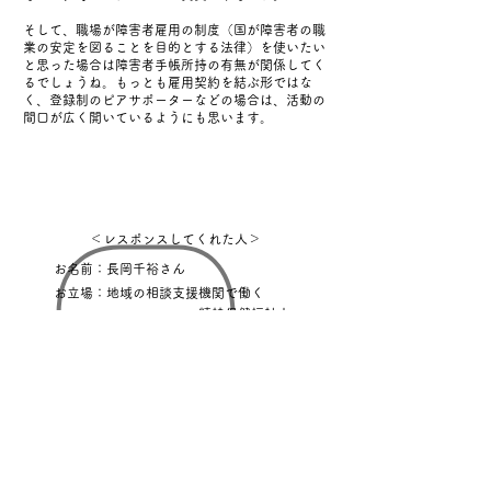
​
そして、職場が障害者雇用の制度（国が障害者の職
業の安定を図ることを目的とする法律）を使いたい
と思った場合は障害者手帳所持の有無が関係してく
るでしょうね。もっとも雇用契約を結ぶ形ではな
く、登録制のピアサポーターなどの場合は、活動の
間口が広く開いているようにも思います。
＜レスポンスしてくれた人＞
お名前：長岡千裕さん
お立場：地域の相談支援機関で働く
精神保健福祉士
ご地域：宮城県
​※ピアスタッフの採用に関わった経験あり
​…の思ったこと
ピアスタッフが病や障害の経験を糧にしている職種
だとすると、病や障害の経験があることがまず第一