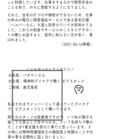
っと利用しています。仕事をするなかで障害年金の
ことも知り、のちに受給するようになりました。
それと、自宅の片づけや掃除ができないため、仕事
の休みの曜日に障害福祉サービスである居宅介護
（ヘルパーさん）を週１回受けていて大変助かりま
した。これらの制度やサービスのことをピアサポー
トの際にお話すると、意外に知らない方が多く、喜
ばれました。
​（2021.06.16掲載）
＜レスポンスしてくれた人＞
お名前：バタヤンさん
お立場：
精神科デイケアで働く
ピアスタッフ
ご地域：鹿児島県
私はそれまでメンバーとして通っていたデイケア
で、ピアスタッフとして働いています。
周りのスタッフは医療者ですので、いつ私が調子を
崩しても安心して任せられる、という気持ちで働け
たことが1番支援を受けた事だと思っています。そ
の他には精神保健福祉士の施設長と体調のことや仕
事の事を定期的に話し合いました。