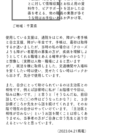
とに対して情報収集とお伝え用の資
料作り、ピアサポートを活かした企
画を考える、他の職員の業務が多そ
うな時はお手伝いあるか声かけ等。
ご地域：千葉県
使用している支援は、通院をはじめ、障がい者手帳
と自立支援、障がい年金です。手帳は、最初は取得
するか迷いましたが、当時の私の場合は「クローズ
よりも障がい者雇用の募集の方が、疾病を理解しよ
うとしてくれる職場とあえる確率が多いのかな？」
と想像し（実際は人物・職場によると思います
が）、就活を機に取得しました。交通機関や入場料
を安くしたい時は使い、見せたくない時はバックか
ら出さず、気分で使用しています。
また、自分にとって助けられているのは主治医との
相性です。例えば診察時に私が「お陰様で今回は、
悩みは無いです。」と言うと「そうなんだね。前回
話していた〇〇の件はどうなったかな？」と、３分
診療どころか先生から話を続けてくれます。そのお
陰で現在の自分はやっていけています。「主治医と
相性が合わない」というお話を聞くことは珍しくあ
りません。当事者の方がご自身に合う先生と巡り合
えるといいなと思っています。
​（2023.04.21掲載）