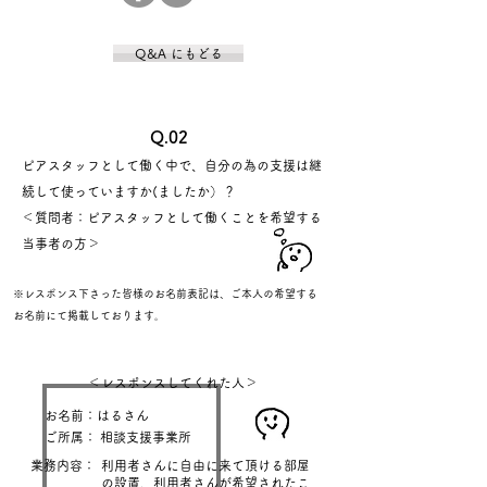
Q&A にもどる
Q.02
ピアスタッフとして働く中で、自分の為の支援は継
続して使っていますか(ましたか）？
＜質問者：ピアスタッフとして働くことを希望する
当事者の方＞
※レスポンス下さった皆様のお名前表記は、ご本人の希望する
お名前にて掲載しております
。
＜レスポンスしてくれた人＞
お名前：はるさん
ご所属：
​相談支援事業所
業務内容：
利用者さんに自由に来て頂ける部屋
の設置、利用者さんが希望されたこ