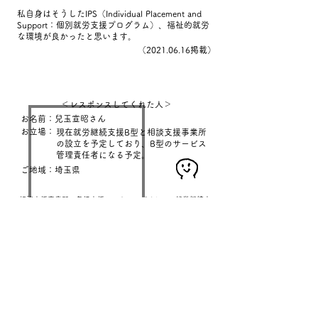
私自身はそうしたIPS（Individual Placement and
Support：個別就労支援プログラム）、福祉的就労
な環境が良かったと思います。
​（2021.06.16掲載）
＜レスポンスしてくれた人＞
お名前：兒玉宣昭さん
お立場：
現在就労継続支援B型と相談支援事業所
の設立を予定しており、B型のサービス
管理責任者になる予定。
ご地域：埼玉県
相談支援事業所、包括支援センター、デイケア、就労継続支
援B型、グループホームで勤務経験あり。
私は医師の支援は継続して受けています。
支援センターや就労継続支援B型とか移行支援の支
援は、休止しているだけでサービスを受けようと考
えれば、今後も受けようと思います。
自分に必要であれはそれで良いし、ピアサポートの