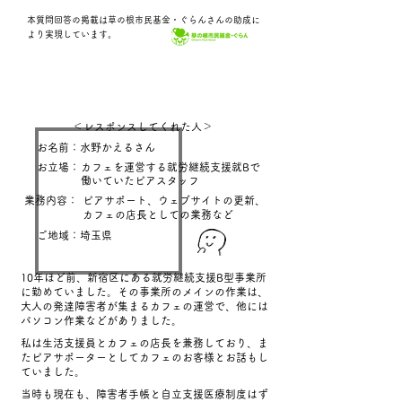
本質問回答の掲載は草の根市民基金・ぐらんさんの助成に
。
より実現しています
＜レスポンスしてくれた人＞
お名前：水野かえるさん
お立場：
カフェを運営する就労継続支援就Bで
働いていたピアスタッフ
業務内容：
ピアサポート、ウェブサイトの更新、
カフェの店長としての業務など
ご地域：埼玉県
10年ほど前、新宿区にある就労継続支援B型事業所
に勤めていました。その事業所のメインの作業は、
大人の発達障害者が集まるカフェの運営で、他には
パソコン作業などがありました。
私は生活支援員とカフェの店長を兼務しており、ま
たピアサポーターとしてカフェのお客様とお話もし
ていました。
当時も現在も、障害者手帳と自立支援医療制度はず