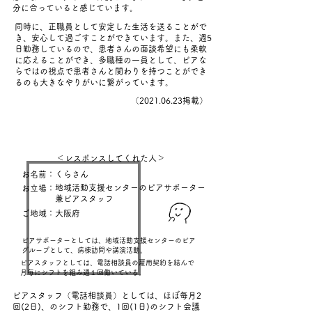
分に合っていると感じています。
同時に、正職員として安定した生活を送ることがで
き、安心して過ごすことができています。また、週5
日勤務しているので、患者さんの面談希望にも柔軟
に応えることができ、多職種の一員として、ピアな
らではの視点で患者さんと関わりを持つことができ
るのも大きなやりがいに繋がっています。
​（2021.06.23掲載）
＜レスポンスしてくれた人＞
お名前：くらさん
地域活動支援センターのピアサポーター
お立場：
兼ピアスタッフ
ご地域：大阪府
ピアサポーターとしては、地域活動支援センターのピア
グループとして、病棟訪問や講演活動。
ピアスタッフとしては、電話相談員の雇用契約を結んで
月毎にシフトを組み週１回働いている。
ピアスタッフ（電話相談員）としては、ほぼ毎月2
回(2日)、のシフト勤務で、1回(1日)のシフト会議