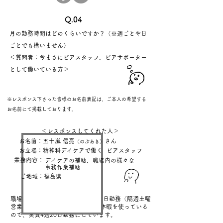
Q.04
月の勤務時間はどのくらいですか？（※週ごとや日
ごとでも構いません）
＜質問者：今まさにピアスタッフ、ピアサポーター
として働いている方＞
※レスポンス下さった皆様のお名前表記は、ご本人の希望する
お名前にて掲載しております
。
＜レスポンスしてくれた人＞
お名前：五十嵐 信亮
さん
（のぶあき）
お立場：精神科デイケアで働く
ピアスタッフ
業務内容：
デイケアの補助、職場内の様々な
事務作業補助
ご地域：福島県
職場は一日7時間20分勤務、4週22日勤務（隔週土曜
営業）なのですが、土曜日は有給休暇を使っている
ので、実質4週20日勤務にしています。