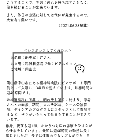
こうすることで、翌週に疲れを持ち越すことなく、
働き続けることが出来ています。
また、休日の出張に対しては代休が発生するので、
大変有り難いです。
​（2021.06.23掲載）
＜レスポンスしてくれた人＞
お名前：船曳富士江
さん
お立場：精神科病院で働く
ピアスタッフ
ご地域：岡山県
岡山県津山市にある精神科病院にピアサポート専門
員として入職し、3年目を迎えています。勤務時間は
週40時間です。
地域連携科に所属し、朝の申し送りに始まり、患者
さんとの面談、訪問、カルテ記載、ケース会議参
加、デイケアのプログラムにスタッフとして参加す
るなど、やりがいをもって仕事をすることができて
います。
自身、現在も週1回、かかりつけ医の診察を受けなが
ら仕事をしています。最初は週40時間の勤務は長く
感じましたが、今では体調面でもリズムができ、自