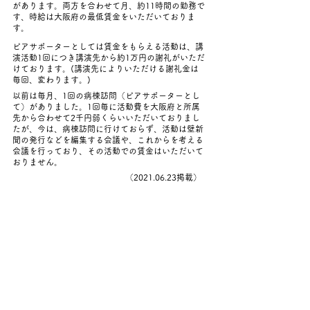
があります。両方を合わせて月、約11時間の勤務で
す、時給は大阪府の最低賃金をいただいておりま
す。
ピアサポーターとしては賃金をもらえる活動は、講
演活動1回につき講演先から約1万円の謝礼がいただ
けております。(講演先によりいただける謝礼金は
毎回、変わります。)
以前は毎月、1回の病棟訪問（ピアサポーターとし
て）がありました。1回毎に活動費を大阪府と所属
先から合わせて2千円弱くらいいただいておりまし
たが、今は、病棟訪問に行けておらず、活動は壁新
聞の発行などを編集する会議や、これからを考える
会議を行っており、その活動での賃金はいただいて
おりません。
​（2021.06.23掲載）
＜レスポンスしてくれた人＞
お名前：松崎洋子さん
お立場：
就労継続支援就B型の
登録ピアサポーター
ご地域：岡山県
業務内容…電話相談、居場所見守り、勉強会、地域移行活