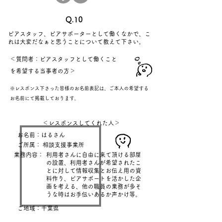
Q.10
​ピアスタッフ、ピアサポーターとして働くなかで、こ
れは大変だなぁと思うことについて教えて下さい。
＜質問者：ピアスタッフとして働くこと
を希望する当事者の方＞
※レスポンス下さった皆様のお名前表記は、ご本人の希望する
お名前にて掲載しております
。
＜レスポンスしてくれた人＞
お名前：はるさん
ご所属：
​相談支援事業所
業務内容：
利用者さんに自由に来て頂ける部屋
の設置、利用者さんが希望されたこ
とに対して情報収集とお伝え用の資
料作り、ピアサポートを活かした企
画を考える、他の職員の業務が多そ
うな時はお手伝いあるか声かけ等。
ご地域：千葉県