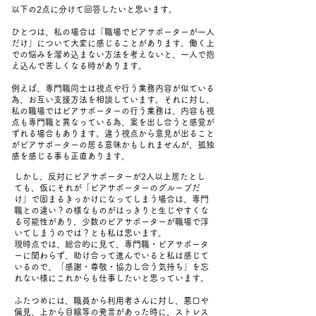
​以下の2点に分けて回答したいと思います。
ひとつは、私の場合は「職場でピアサポーターが一人
だけ」について大変に感じることがあります。働く上
での悩みを溜め込まない方法を考えないと、一人で抱
え込んで苦しくなる時があります。
例えば、専門職同士は視点や行う業務内容が似ている
為、お互い支援方法を相談しています。それに対し、
私の職場ではピアサポーターの行う業務は、内容も視
点も専門職と異なっている為、案を出し合うと感覚が
ずれる場合もあります。違う視点から意見が出ること
がピアサポーターの居る意味かもしれませんが、孤独
感を感じる事も正直あります。
しかし、反対にピアサポーターが2人以上居たとし
ても、仮にそれが「ピアサポーターのグループだ
け」で固まるきっかけになってしまう場合は、専門
職との違い？の様なものがはっきりと生じやすくな
る可能性があり、少数のピアサポーターが職場で浮
いてしまうのでは？とも私は思います。
現時点では、総合的に見て、専門職・ピアサポータ
ーに関わらず、助け合って進んでいると私は感じて
いるので、「感謝・尊敬・協力し合う気持ち」を忘
れない様にこれからも仕事したいと思っています。
ふたつめには、職員から利用者さんに対し、悪口や
偏見、上から目線等の発言があった時に、ストレス