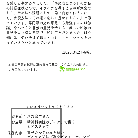
を感じる事がありました。「易怒的になる」のが私
の持続症状なので、イライラを押さえるのが大変で
した。今の私の課題として「同じ内容を伝えるに
も、表現方法をその場に応じて豊かにしたい」と思
っています。専門職の方の意見から勉強するのは勿
論、やんわりと自分の意見を伝える・厳しい印象の
意見を言う時は笑顔で・逆に重要だと思った事は真
剣に等、使い分けて職員とコミュニケーションを取
っていきたいと思っています。
​（2023.04.21掲載）
本質問回答の掲載は草の根市民基金・ぐらんさんの助成に
。
より実現しています
＜レスポンスしてくれた人＞
お名前： 川畑良二さん
お立場：
精神科病院のデイケアで働く
ピアスタッフ
電子カルテの取り扱い
業務内容：
デイケア活動（歌やピアミーティング，