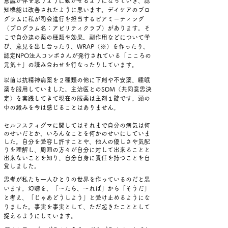
意識が体を思うように動かせるようになっていき、認
知機能は改善されたように思います。デイケアのプロ
グラムに私が司会進行を担当するピアミーティング
（プログラム名：アビリティクラブ）があります。そ
こで自分達の薬の種類や効果、副作用などについて学
び、意見を出し合ったり、WRAP（※）を作ったり、
認定NPO法人コンボさんが発行されている「こころの
元気＋」の読み合わせを行なったりしています。
以前は抗精神病薬を２種類の他に下剤や不安薬、睡眠
薬を服用していました。主治医とのSDM（共同意思決
定）を実践してきて現在の服薬は主剤１錠です。頭の
中の澱みを今は感じることはありません。
セルフスティグマに関してはそれまで自分の病気は何
のせいだとか、いろんなことを何かのせいにしていま
した。自分を受容し許すことや、他人の優しさや気配
りを理解し、周囲の方々が自分に対して出来ることと
出来ないことを知り、自分自身に責任を持つことを自
覚しました。
思考が私たち一人ひとりの世界を作っているのだと思
います。幻聴を、「〜たら、〜れば」から「そうだ」
と考え、「じゃあどうしよう」と受け止めるようにな
りました。事実を事実として、ただ起きたこととして
捉えるようにしています。