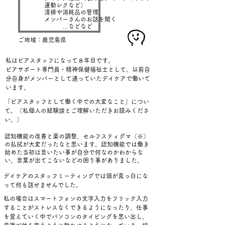
運動レクなど）
清掃や消耗品の管理
メンバーさんのお話を聞く
​ …などなど
ご地域：鹿児島県
私
はピアスタッフになって８年目です。
ピアサポート専門員・精神保健福祉士として、以前自
分自身がメンバーとして通っていたデイケアで働いて
います。
「ピアスタッフとして働く中での大変なこと」につい
て。（私個人の経験談とご理解いただきお読みくださ
い。）
認知機能の改善と薬の調整、セルフスティグマ（※）
の払拭が大変だったなと思います。認知機能では働き
始めた当初は言いたい事が自分で何なのかわからな
い、言葉が出てこないなどの困り事がありました。
デイケアのスタッフミーティングでは頭が真っ白にな
って何も話せませんでした。
私の場合はスマートフォンの文字入力をフリック入力
することがストレスなくできるようになったり、仕事
を覚えていく中でパソコンのタイピングを思い出し、