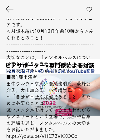
【10/10は世界メンタルヘルスデー】

以下厚労省のFacebookページからのシェ
アです。

＜対談本編は10月10日午前10時から＞み
られるとのこと！

----------------------------------------
------------------

ピアスタッフについて知ってこ！
大切なことは、「メンタルヘルスについ
て正しく知り、自分と周りの人のメンタ
ぷろじぇくと
ルヘルスについて考えること」

■第1部出演者

田中ウルヴェ京氏、廣瀬俊朗氏、萩野公
​～精神保健医療福祉領域でピアサポートをよりどこ
介氏、大山加奈氏、小塩靖崇氏

ろにして働くピアスタッフの為の情報サイト～
～「自分が幸せな状態であること」のた
めに必要なことは？～

強いメンタルを持っていると思われがち
​このサイトをみつけるときは
なアスリートという立場で、競技や自身
​って入れると見つかるよ
の経験を通じ、メンタルヘルスの大切さ
をお話いただきました。

https://youtu.be/VHC73VKXDGo
