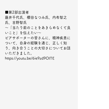
■第2部出演者

藤井千代氏、櫻田なつみ氏、内布智之
ピアスタッフ
氏、吉野智氏

×耳より情報
～「当たり前のことをあきらめなくて良
いこと」を伝えたい～

ピアサポーターの皆さんに、精神疾患に
ピアスタッフ・ピアサポーター・ピアサポート・精神
ついて、自身の経験を通じ、正しく知
障がい…等に関連する事柄で、耳寄りなイベント・研
り、向き合うことの大切さについてお話
修会・その他の情報がありましたらこちらに掲載して
いきます。お役に立ちますように。
いただきました。

https://youtu.be/6ie9zd9OITE

＜対談本編は10月10日午前10時から＞

2025年度分
（2025年4月～2026年3月）
配信予定ですので、どうぞお楽しみに！

■特設サイトでは、著名人や関係団体の
皆さんからのメッセージを掲載しており
ます。

https://www.mhlw.go.jp/kokoro/mental_
health_day/msg.htm
■厚生労働省の世界メンタルヘルスデーのサ
イトはこちらから