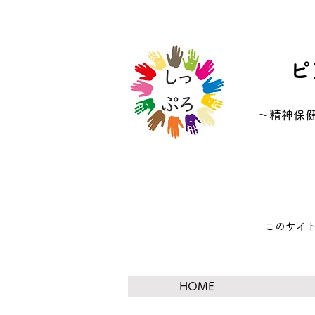
ピ
​～精神
​このサイ
HOME