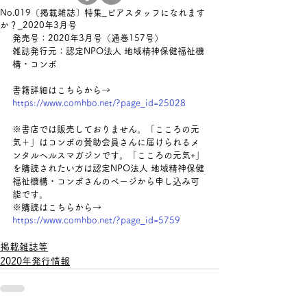
No.019〔掲載雑誌〕特集_ピアスタッフになれます
か？_2020年3月号
発売号：2020年3月号（通巻157号）
雑誌発行元：認定NPO
法人 地域精神保健福祉機
構・コンボ
書籍詳細はこちらから→ 
https://www.comhbo.net/?page_id=25028
※
書店では販売しておりません。
「こころの元
気＋」はコンボの賛助会員さんに届けられるメ
ンタルヘルスマガジンです。「こころの元気+」
を購読されたい方は
認定NPO法人 地域精神保健
福祉機構・コンボ
さんのページから申し込み可
能です。
※購読はこちらから→ 
https://www.comhbo.net/?page_id=5759
掲載雑誌等
2020年発行情報