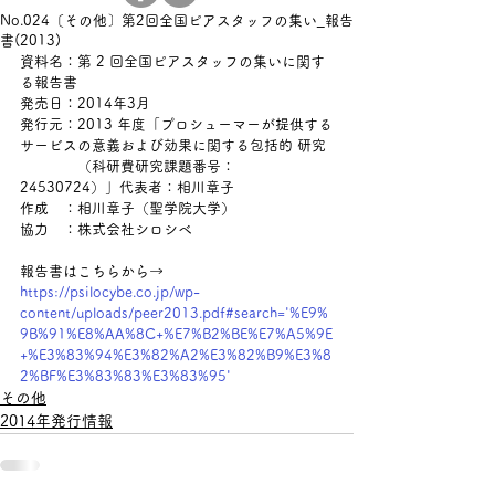
No.024〔その他〕第2回全国ピアスタッフの集い_報告
書(2013)
資料名：第 2 回全国ピアスタッフの集いに関す
る報告書
発売日：2014年3月
発行元：2013 年度「プロシューマーが提供する
サービスの意義および効果に関する包括的 研究
　　　　（科研費研究課題番号：
24530724）」代表者：相川章子
作成　：相川章子（聖学院大学）
協力　：株式会社シロシベ
報告書はこちらから→ 
https://psilocybe.co.jp/wp-
content/uploads/peer2013.pdf#search='%E9%
9B%91%E8%AA%8C+%E7%B2%BE%E7%A5%9E
+%E3%83%94%E3%82%A2%E3%82%B9%E3%8
2%BF%E3%83%83%E3%83%95'
その他
2014年発行情報