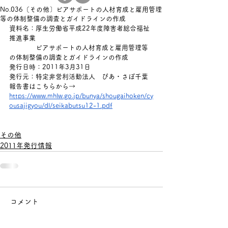
No.036〔その他〕ピアサポートの人材育成と雇用管理
等の体制整備の調査とガイドラインの作成
資料名：厚生労働省平成22年度障害者総合福祉
推進事業　
　　　　ピアサポートの人材育成と雇用管理等
の体制整備の調査とガイドラインの作成
発行日時：
2011年3月31日
発行元：
特定非営利活動法人　ぴあ・さぽ千葉
報告書はこちらから→ 
https://www.mhlw.go.jp/bunya/shougaihoken/cy
ousajigyou/dl/seikabutsu12-1.pdf
その他
2011年発行情報
コメント