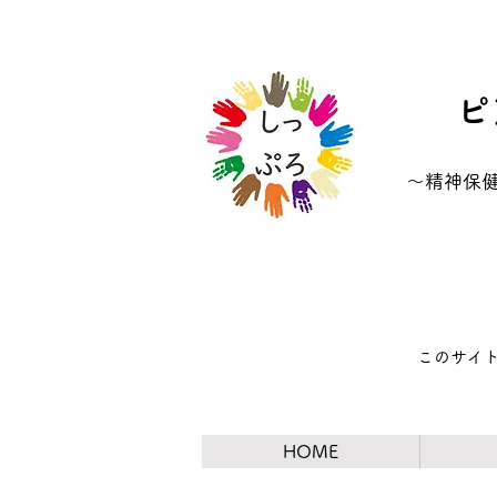
ピ
​～精神
​このサイ
HOME