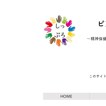
ピ
​～精神
​このサイ
HOME